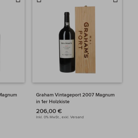
die
vergleichen
die
Wunschliste
Wunschlis
 Magnum
Graham Vintageport 2007 Magnum
in 1er Holzkiste
206,00 €
Inkl. 0% MwSt.,
exkl.
Versand