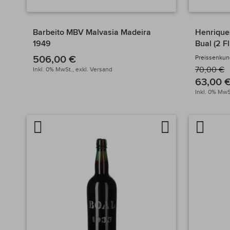
Barbeito MBV Malvasia Madeira
Henrique
1949
Bual (2 Fl
506,00 €
Preissenkun
70,00 €
Inkl. 0% MwSt.,
exkl.
Versand
63,00 
Inkl. 0% MwS
Artikel
Auf
Artikel
vergleichen
die
verglei
Wunschliste