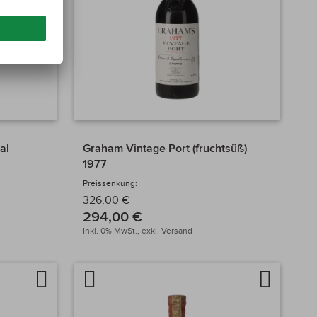
al
Graham Vintage Port (fruchtsüß)
1977
Preissenkung:
326,00 €
294,00 €
Inkl. 0% MwSt.,
exkl.
Versand
Auf
Artikel
Auf
die
vergleichen
die
Wunschliste
Wunschlis