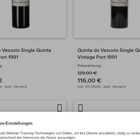
 Vesuvio Single Quinta
Quinta do Vesuvio Single Q
ort 1991
Vintage Port 1991
g:
Preissenkung:
129,00 €
€
116,00 €
t.,
exkl.
Versand
Inkl. 0% MwSt.,
exkl.
Versand
Auf
Artikel
chen
die
vergleichen
Wunschliste