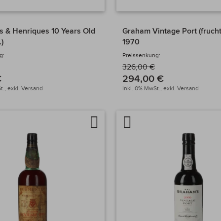
s & Henriques 10 Years Old
Graham Vintage Port (fruch
.)
1970
g:
Preissenkung:
326,00 €
€
294,00 €
t.,
exkl.
Versand
Inkl. 0% MwSt.,
exkl.
Versand
Auf
Artikel
chen
die
vergleichen
Wunschliste