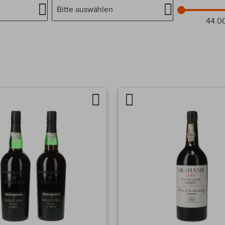
Bitte auswählen
44.0
er
ge
Auf
Artikel
chen
die
vergleichen
Wunschliste