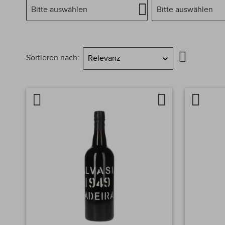
Bitte auswählen
Bitte auswählen
In
Sortieren nach
absteigend
Reihenfol
Artikel
Auf
Artikel
vergleichen
die
verglei
Wunschliste