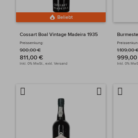
Beliebt
Cossart Boal Vintage Madeira 1935
Burmeste
Preissenkung:
Preissenkun
900,00 €
1.109,00 
811,00 €
999,00
Inkl. 0% MwSt.,
exkl.
Versand
Inkl. 0% MwS
Artikel
Auf
Artikel
vergleichen
die
verglei
Wunschliste