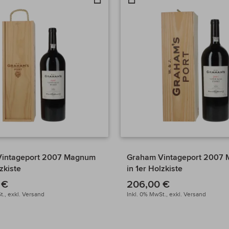
chen
die
vergleichen
Wunschliste
Vintageport 2007 Magnum
Graham Vintageport 2007
lzkiste
in 1er Holzkiste
 €
206,00 €
t.,
exkl.
Versand
Inkl. 0% MwSt.,
exkl.
Versand