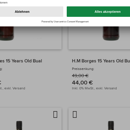
es 15 Years Old Bual
H.M Borges 15 Years Old Bu
g:
Preissenkung:
49,00 €
€
44,00 €
t.,
exkl.
Versand
Inkl. 0% MwSt.,
exkl.
Versand
Auf
Artikel
chen
die
vergleichen
Wunschliste