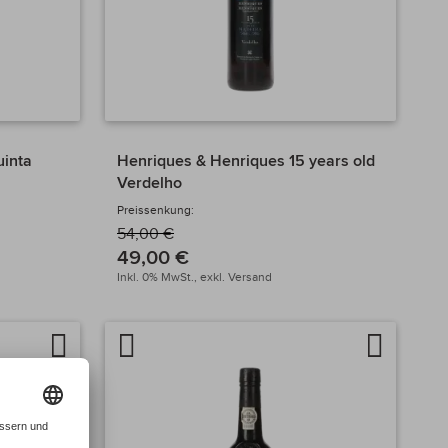
uinta
Henriques & Henriques 15 years old
Verdelho
Preissenkung:
54,00 €
49,00 €
Inkl. 0% MwSt.,
exkl.
Versand
Auf
Artikel
Auf
die
vergleichen
die
Wunschliste
Wunschlis