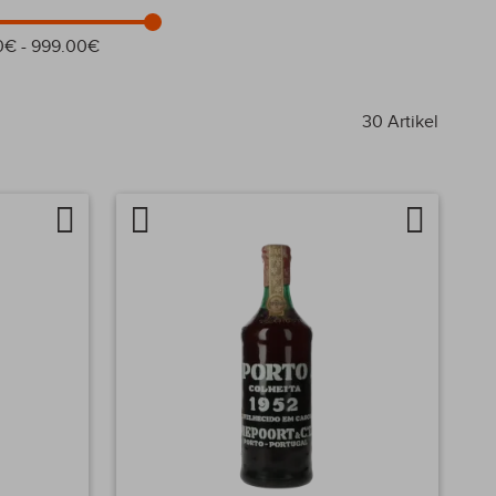
0€ - 999.00€
30
Artikel
Auf
Artikel
Auf
die
vergleichen
die
Wunschliste
Wunschlis