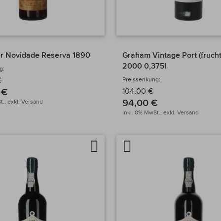
r Novidade Reserva 1890
Graham Vintage Port (fruch
2000 0,375l
g:
€
Preissenkung:
 €
104,00 €
94,00 €
t.,
exkl.
Versand
Inkl. 0% MwSt.,
exkl.
Versand
Auf
Artikel
chen
die
vergleichen
Wunschliste