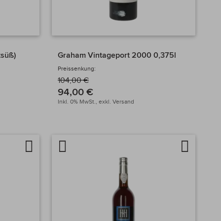
tsüß)
Graham Vintageport 2000 0,375l
Preissenkung:
104,00 €
94,00 €
Inkl. 0% MwSt.,
exkl.
Versand
Auf
Artikel
Auf
die
vergleichen
die
Wunschliste
Wunschlis