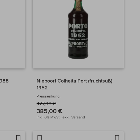
1988
Niepoort Colheita Port (fruchtsüß)
1952
Preissenkung:
427,00 €
385,00 €
Inkl. 0% MwSt.,
exkl.
Versand
Auf
Artikel
Auf