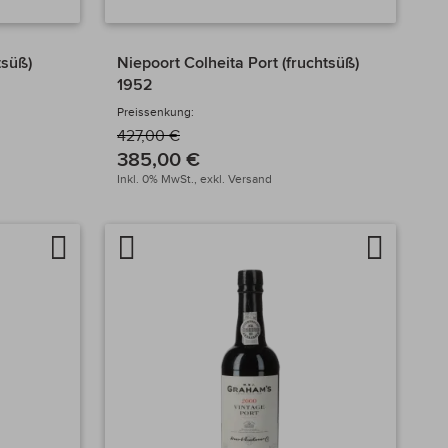
tsüß)
Niepoort Colheita Port (fruchtsüß)
1952
Preissenkung:
427,00 €
385,00 €
Inkl. 0% MwSt.,
exkl.
Versand
Auf
Artikel
Auf
die
vergleichen
die
Wunschliste
Wunschlis