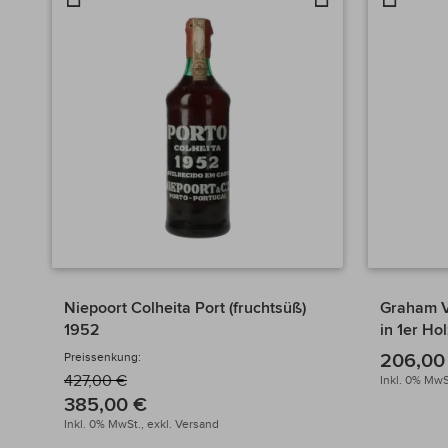
vergleichen
die
verglei
Wunschliste
Niepoort Colheita Port (fruchtsüß)
Graham 
1952
in 1er Ho
206,00
Preissenkung:
427,00 €
Inkl. 0% MwS
385,00 €
Inkl. 0% MwSt.,
exkl.
Versand