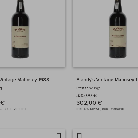
 Vintage Malmsey 1988
Blandy's Vintage Malmsey 
g:
Preissenkung:
335,00 €
 €
302,00 €
t.,
exkl.
Versand
Inkl. 0% MwSt.,
exkl.
Versand
Auf
Artikel