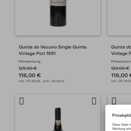
Quinta do Vesuvio Single Quinta
Quinta do
Vintage Port 1991
Vintage P
Preissenkung:
Preissenkun
129,00 €
129,00 €
116,00 €
116,00 
Inkl. 0% MwSt.,
exkl.
Versand
Inkl. 0% MwS
Artikel
Auf
Artikel
vergleichen
die
verglei
Wunschliste