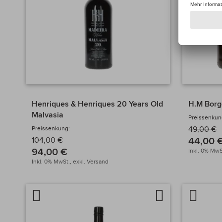
Henriques & Henriques 20 Years Old
H.M Borg
Malvasia
Preissenkun
Preissenkung:
49,00 €
44,00 
104,00 €
94,00 €
Inkl. 0% MwS
Inkl. 0% MwSt.,
exkl.
Versand
Artikel
Auf
Artikel
vergleichen
die
verglei
Wunschliste