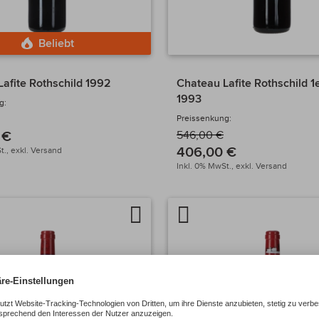
Beliebt
afite Rothschild 1992
Chateau Lafite Rothschild 1
1993
g:
Preissenkung:
 €
546,00 €
406,00 €
t.,
exkl.
Versand
Inkl. 0% MwSt.,
exkl.
Versand
Auf
Artikel
chen
die
vergleichen
Wunschliste