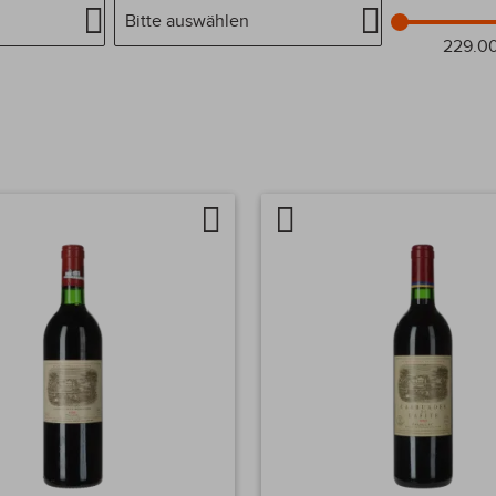
Bitte auswählen
229.0
er
ge
Auf
Artikel
chen
die
vergleichen
Wunschliste