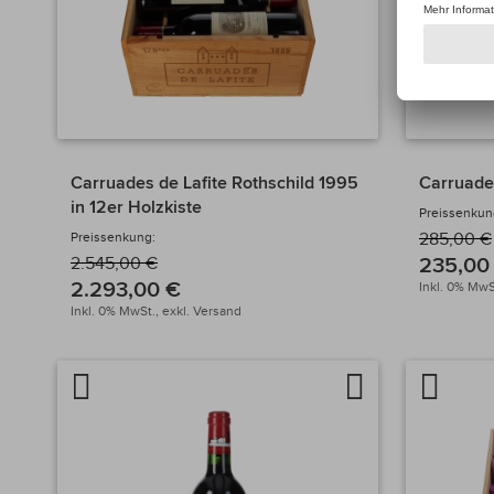
Carruades de Lafite Rothschild 1995
Carruade
in 12er Holzkiste
Preissenkun
Preissenkung:
285,00 €
235,00
2.545,00 €
2.293,00 €
Inkl. 0% MwS
Inkl. 0% MwSt.,
exkl.
Versand
Artikel
Auf
Artikel
vergleichen
die
verglei
Wunschliste