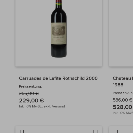
Carruades de Lafite Rothschild 2000
Chateau L
1988
Preissenkung:
255,00 €
Preissenkun
229,00 €
586,00 €
528,00
Inkl. 0% MwSt.,
exkl.
Versand
Inkl. 0% MwS
Artikel
Auf
Artikel