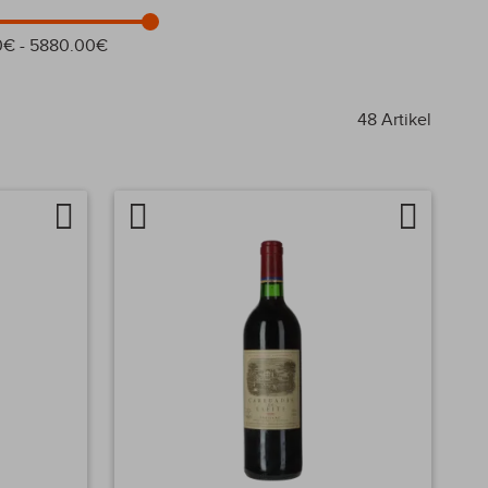
0€ - 5880.00€
48
Artikel
Auf
Artikel
Auf
die
vergleichen
die
Wunschliste
Wunschlis