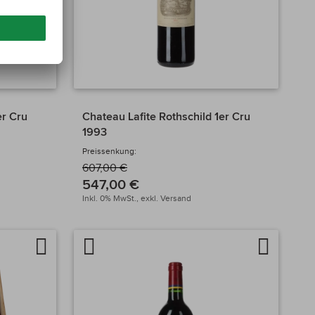
er Cru
Chateau Lafite Rothschild 1er Cru
1993
Preissenkung:
607,00 €
547,00 €
Inkl. 0% MwSt.,
exkl.
Versand
Auf
Artikel
Auf
die
vergleichen
die
Wunschliste
Wunschlis