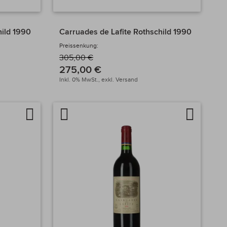
hild 1990
Carruades de Lafite Rothschild 1990
Preissenkung:
305,00 €
275,00 €
Inkl. 0% MwSt.,
exkl.
Versand
Auf
Artikel
Auf
die
vergleichen
die
Wunschliste
Wunschlis