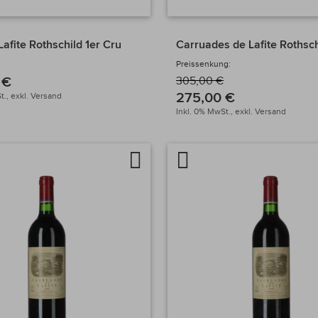
afite Rothschild 1er Cru
Carruades de Lafite Rothsc
Preissenkung:
 €
305,00 €
275,00 €
t.,
exkl.
Versand
Inkl. 0% MwSt.,
exkl.
Versand
Auf
Artikel
chen
die
vergleichen
Wunschliste