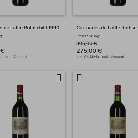
 de Lafite Rothschild 1990
Carruades de Lafite Rothsc
g:
Preissenkung:
305,00 €
 €
275,00 €
t.,
exkl.
Versand
Inkl. 0% MwSt.,
exkl.
Versand
Auf
Artikel
chen
die
vergleichen
Wunschliste