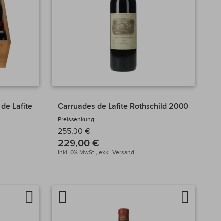
 de Lafite
Carruades de Lafite Rothschild 2000
Preissenkung:
255,00 €
229,00 €
Inkl. 0% MwSt.,
exkl.
Versand
Auf
Artikel
Auf
die
vergleichen
die
Wunschliste
Wunschlis