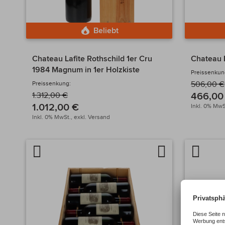
Beliebt
Chateau Lafite Rothschild 1er Cru
Chateau L
1984 Magnum in 1er Holzkiste
Preissenkun
Preissenkung:
506,00 €
466,00
1.312,00 €
1.012,00 €
Inkl. 0% MwS
Inkl. 0% MwSt.,
exkl.
Versand
Artikel
Auf
Artikel
vergleichen
die
verglei
Wunschliste