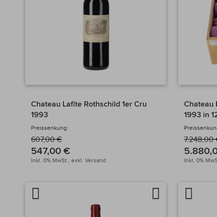
Chateau Lafite Rothschild 1er Cru
Chateau L
1993
1993 in 1
Preissenkung:
Preissenkun
607,00 €
7.248,00
547,00 €
5.880,
Inkl. 0% MwSt.,
exkl.
Versand
Inkl. 0% MwS
Artikel
Auf
Artikel
vergleichen
die
verglei
Wunschliste