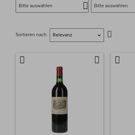
Bitte auswählen
Bitte auswählen
In
Sortieren nach
absteigend
Reihenfol
Artikel
Auf
Artikel
vergleichen
die
verglei
Wunschliste