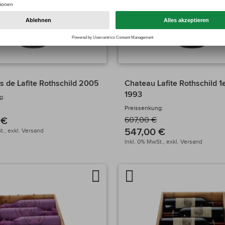
s de Lafite Rothschild 2005
Chateau Lafite Rothschild 1
1993
g:
Preissenkung:
 €
607,00 €
547,00 €
t.,
exkl.
Versand
Inkl. 0% MwSt.,
exkl.
Versand
Auf
Artikel
chen
die
vergleichen
Wunschliste