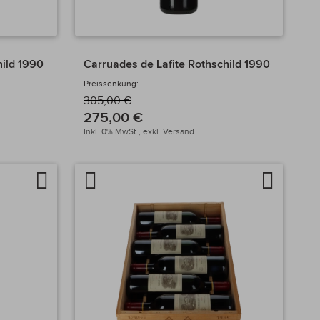
hild 1990
Carruades de Lafite Rothschild 1990
Preissenkung:
305,00 €
275,00 €
Inkl. 0% MwSt.,
exkl.
Versand
Auf
Artikel
Auf
die
vergleichen
die
Wunschliste
Wunschlis