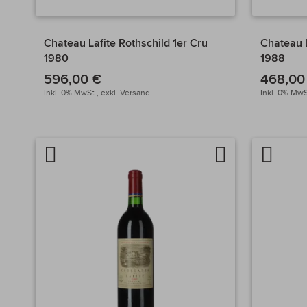
Chateau Lafite Rothschild 1er Cru
Chateau L
1980
1988
596,00 €
468,00
Inkl. 0% MwSt.,
exkl.
Versand
Inkl. 0% MwS
Artikel
Auf
Artikel
vergleichen
die
verglei
Wunschliste