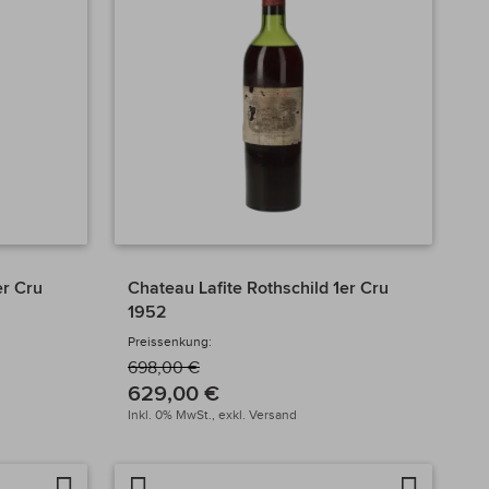
er Cru
Chateau Lafite Rothschild 1er Cru
1952
Preissenkung:
698,00 €
629,00 €
Inkl. 0% MwSt.,
exkl.
Versand
Auf
Artikel
Auf