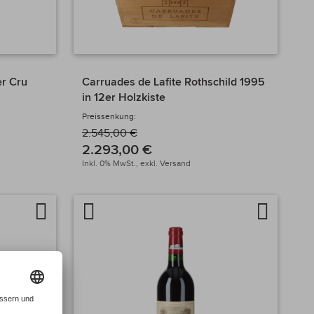
er Cru
Carruades de Lafite Rothschild 1995
in 12er Holzkiste
Preissenkung:
2.545,00 €
2.293,00 €
Inkl. 0% MwSt.,
exkl.
Versand
Auf
Artikel
Auf
die
vergleichen
die
Wunschliste
Wunschlis