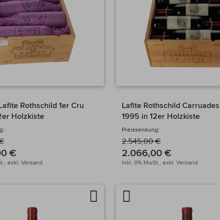
afite Rothschild 1er Cru
Lafite Rothschild Carruades
2er Holzkiste
1995 in 12er Holzkiste
g:
Preissenkung:
 €
2.545,00 €
00 €
2.066,00 €
t.,
exkl.
Versand
Inkl. 0% MwSt.,
exkl.
Versand
Auf
Artikel
chen
die
vergleichen
Wunschliste