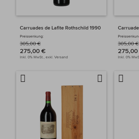
Carruades de Lafite Rothschild 1990
Carruades
Preissenkung:
Preissenkun
305,00 €
305,00 €
275,00 €
275,00
Inkl. 0% MwSt.,
exkl.
Versand
Inkl. 0% MwS
Artikel
Auf
Artikel
vergleichen
die
verglei
Wunschliste