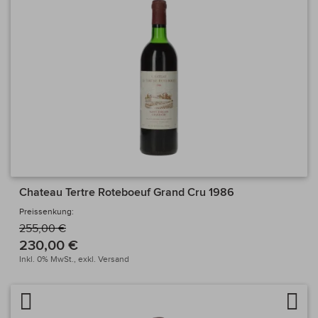
Chateau Tertre Roteboeuf Grand Cru 1986
Preissenkung:
255,00 €
230,00 €
Inkl. 0% MwSt.,
exkl.
Versand
Artikel vergleichen
Auf 