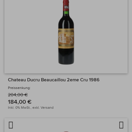
Chateau Ducru Beaucaillou 2eme Cru 1986
Preissenkung:
204,00 €
184,00 €
Inkl. 0% MwSt.,
exkl.
Versand
Artikel vergleichen
Auf 