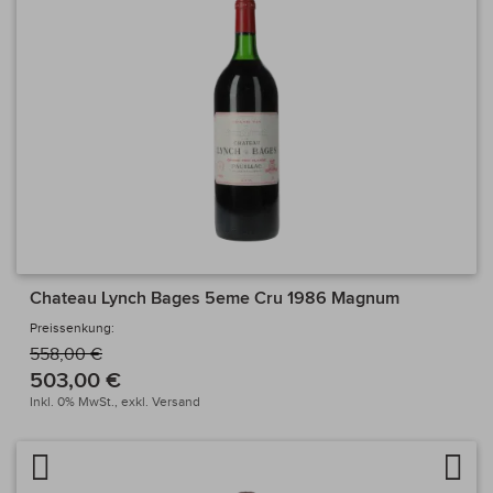
Chateau Lynch Bages 5eme Cru 1986 Magnum
Preissenkung:
558,00 €
503,00 €
Inkl. 0% MwSt.,
exkl.
Versand
Artikel vergleichen
Auf 