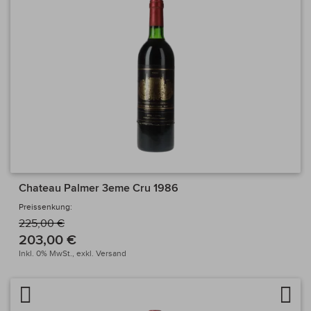
Chateau Palmer 3eme Cru 1986
Preissenkung:
225,00 €
203,00 €
Inkl. 0% MwSt.,
exkl.
Versand
Artikel vergleichen
Auf 