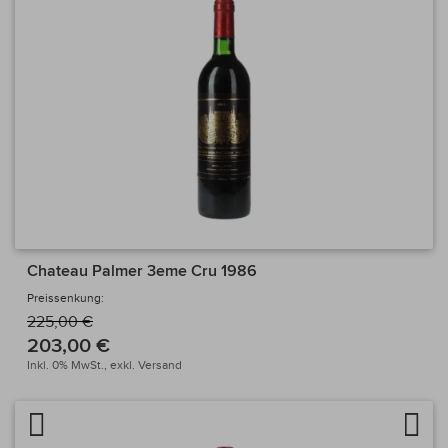
Chateau Palmer 3eme Cru 1986
Preissenkung:
225,00 €
203,00 €
Inkl. 0% MwSt.,
exkl.
Versand
Artikel vergleichen
Auf 