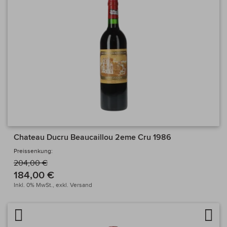
Chateau Ducru Beaucaillou 2eme Cru 1986
Preissenkung:
204,00 €
184,00 €
Inkl. 0% MwSt.,
exkl.
Versand
Artikel vergleichen
Auf 