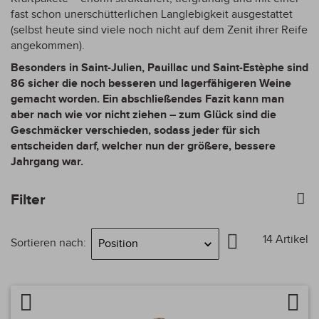
fast schon unerschütterlichen Langlebigkeit ausgestattet
(selbst heute sind viele noch nicht auf dem Zenit ihrer Reife
angekommen).
Besonders in Saint-Julien, Pauillac und Saint-Estèphe sind
86 sicher die noch besseren und lagerfähigeren Weine
gemacht worden. Ein abschließendes Fazit kann man
aber nach wie vor nicht ziehen – zum Glück sind die
Geschmäcker verschieden, sodass jeder für sich
entscheiden darf, welcher nun der größere, bessere
Jahrgang war.
Filter
Region
In
14
Artikel
Sortieren nach
Bitte auswählen
absteigender
Reihenfolge
Preis
Artikel vergleichen
Auf 