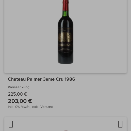
Chateau Palmer 3eme Cru 1986
Preissenkung:
225,00 €
203,00 €
Inkl. 0% MwSt.,
exkl.
Versand
Artikel vergleichen
Auf 