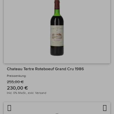
Chateau Tertre Roteboeuf Grand Cru 1986
Preissenkung:
255,00 €
230,00 €
Inkl. 0% MwSt.,
exkl.
Versand
Artikel vergleichen
Auf 