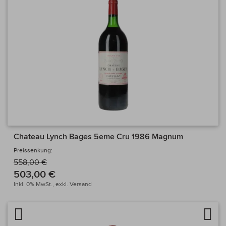
Chateau Lynch Bages 5eme Cru 1986 Magnum
Preissenkung:
558,00 €
503,00 €
Inkl. 0% MwSt.,
exkl.
Versand
Artikel vergleichen
Auf 