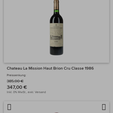
184.00€ - 503.00€
Chateau La Mission Haut Brion Cru Classe 1986
Preissenkung:
385,00 €
347,00 €
Inkl. 0% MwSt.,
exkl.
Versand
Artikel vergleichen
Auf 