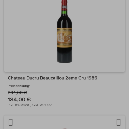
Chateau Ducru Beaucaillou 2eme Cru 1986
Preissenkung:
204,00 €
184,00 €
Inkl. 0% MwSt.,
exkl.
Versand
Artikel vergleichen
Auf 