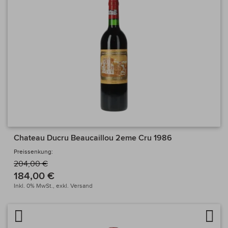
Chateau Ducru Beaucaillou 2eme Cru 1986
Preissenkung:
204,00 €
184,00 €
Inkl. 0% MwSt.,
exkl.
Versand
Artikel vergleichen
Auf 