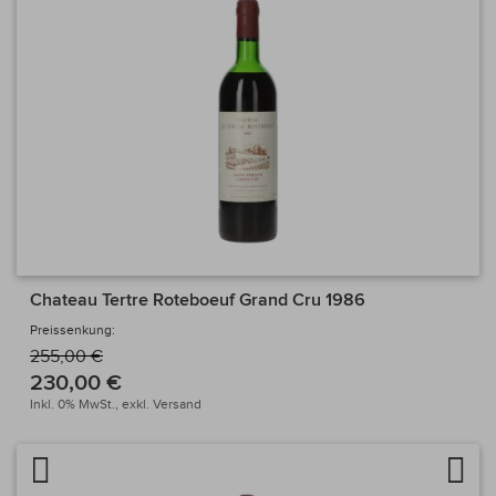
Chateau Tertre Roteboeuf Grand Cru 1986
Preissenkung:
255,00 €
230,00 €
Inkl. 0% MwSt.,
exkl.
Versand
Artikel vergleichen
Auf 