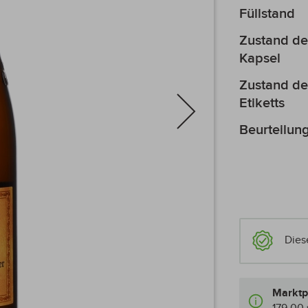
Mehr
Füllstand
Informationen
Zustand de
Kapsel
Zustand de
Etiketts
Beurteilun
Dies
Marktp