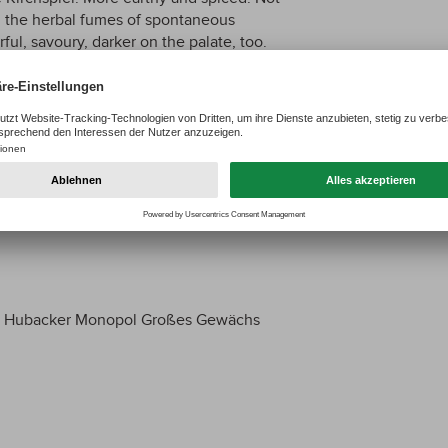
on, the herbal fumes of spontaneous
ful, savoury, darker on the palate, too.
d length but without the charm of
el as Kirchspiel but not as much to my
er Hubacker Monopol Großes Gewächs