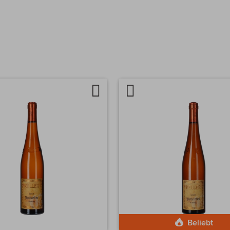
Auf
Artikel
chen
die
vergleichen
Wunschliste
Beliebt