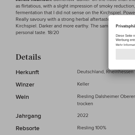
as flirtatious, with a slight impression of smoky reducti
fermentation that I did not sense on the Kirchspiel. Power
Really savoury with a strong herbal aftertaste. Power an
Kirchspiel. Darker and more earthy. The same quality lev
personal taste. 18/20
Details
Mehr
Herkunft
Deutschland, Rheinhessen
Informationen
Winzer
Keller
Wein
Riesling Dalsheimer Ober
trocken
Jahrgang
2022
Rebsorte
Riesling 100%