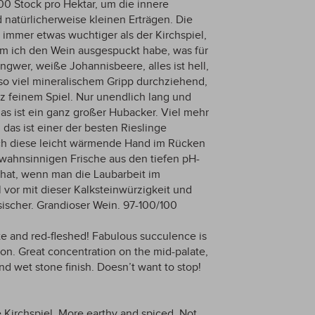
00 Stock pro Hektar, um die innere
 natürlicherweise kleinen Erträgen. Die
immer etwas wuchtiger als der Kirchspiel,
em ich den Wein ausgespuckt habe, was für
ngwer, weiße Johannisbeere, alles ist hell,
t so viel mineralischem Gripp durchziehend,
anz feinem Spiel. Nur unendlich lang und
das ist ein ganz großer Hubacker. Viel mehr
das ist einer der besten Rieslinge
och diese leicht wärmende Hand im Rücken
wahnsinnigen Frische aus den tiefen pH-
 hat, wenn man die Laubarbeit im
l vor mit dieser Kalksteinwürzigkeit und
ssischer. Grandioser Wein. 97-100/100
ite and red-fleshed! Fabulous succulence is
sion. Great concentration on the mid-palate,
and wet stone finish. Doesn’t want to stop!
Kirchspiel. More earthy and spiced. Not