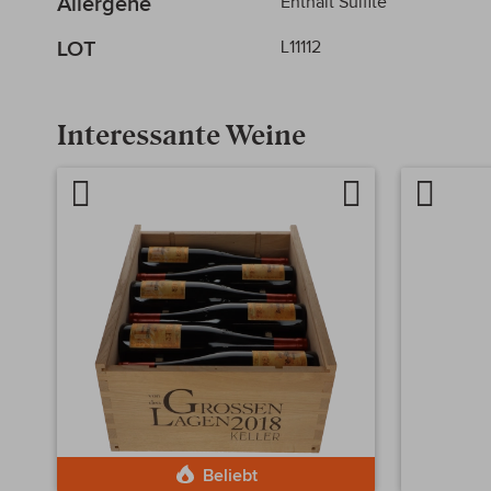
Allergene
Enthält Sulfite
LOT
L11112
Interessante Weine
Artikel
Auf
Artikel
vergleichen
die
verglei
Wunschliste
Beliebt