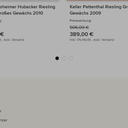
lsheimer Hubacker Riesling
Keller Pettenthal Riesling G
Großes Gewächs 2010
Gewächs 2009
g:
Preissenkung:
506,00 €
 €
389,00 €
.,
exkl.
Versand
Inkl. 0% MwSt.,
exkl.
Versand
e
nzer