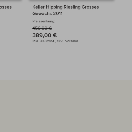
rosses
Keller Hipping Riesling Grosses
Kel
Gewächs 2011
Ge
Preissenkung:
Prei
456,00 €
45
389,00 €
38
Inkl. 0% MwSt.,
exkl.
Versand
Inkl