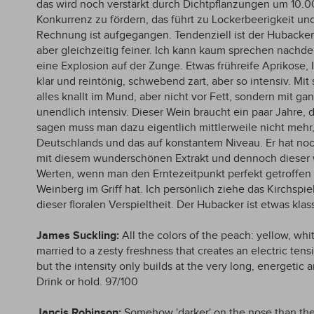
das wird noch verstärkt durch Dichtpflanzungen um 10.0
Konkurrenz zu fördern, das führt zu Lockerbeerigkeit und
Rechnung ist aufgegangen. Tendenziell ist der Hubacker 
aber gleichzeitig feiner. Ich kann kaum sprechen nachd
eine Explosion auf der Zunge. Etwas frühreife Aprikose, I
klar und reintönig, schwebend zart, aber so intensiv. Mi
alles knallt im Mund, aber nicht vor Fett, sondern mit g
unendlich intensiv. Dieser Wein braucht ein paar Jahre, 
sagen muss man dazu eigentlich mittlerweile nicht mehr, 
Deutschlands und das auf konstantem Niveau. Er hat n
mit diesem wunderschönen Extrakt und dennoch dieser 
Werten, wenn man den Erntezeitpunkt perfekt getroffen
Weinberg im Griff hat. Ich persönlich ziehe das Kirchspie
dieser floralen Verspieltheit. Der Hubacker ist etwas kla
James Suckling:
All the colors of the peach: yellow, wh
married to a zesty freshness that creates an electric ten
but the intensity only builds at the very long, energetic 
Drink or hold. 97/100
Jancis Robinson:
Somehow 'darker' on the nose than the 