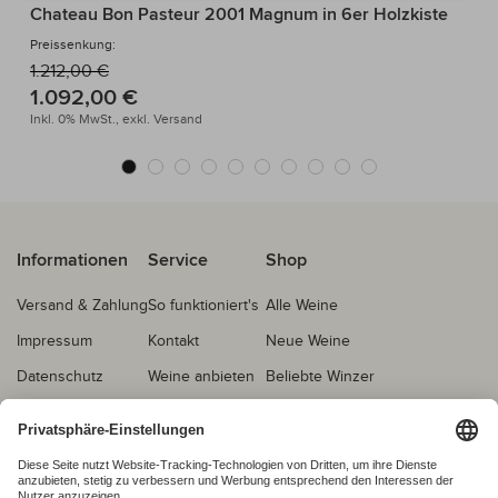
Chateau Bon Pasteur 2001 Magnum in 6er Holzkiste
Preissenkung:
1.212,00 €
1.092,00 €
Inkl. 0% MwSt.,
exkl.
Versand
Informationen
Service
Shop
Versand & Zahlung
So funktioniert's
Alle Weine
Impressum
Kontakt
Neue Weine
Datenschutz
Weine anbieten
Beliebte Winzer
AGB
Echtheitsprüfung