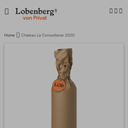
Navigation
umschalten
Home
Chateau La Conseillante 2000
Zum
Ende
der
Bildergalerie
springen