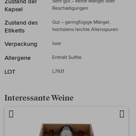
Zustand der
Sehr gut – keine Mängel oder
Beschädigungen
Kapsel
Zustand des
Gut – geringfügige Mängel,
höchstens leichte Altersspuren
Etiketts
Verpackung
lose
Allergene
Enthält Sulfite
LOT
L7931
Interessante Weine
Artikel vergleichen
Auf d