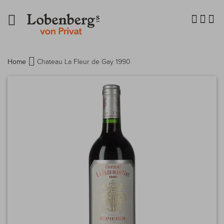
Navigation
umschalten
Home
Chateau La Fleur de Gay 1990
Zum
Ende
der
Bildergalerie
springen