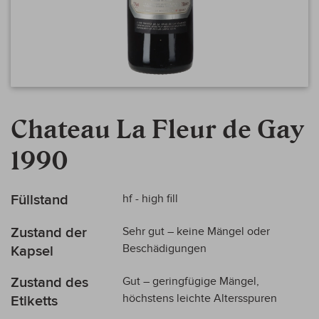
Zum
Anfang
Chateau La Fleur de Gay
der
Bildergalerie
1990
springen
Mehr
Füllstand
hf - high fill
Informationen
Zustand der
Sehr gut – keine Mängel oder
Beschädigungen
Kapsel
Zustand des
Gut – geringfügige Mängel,
höchstens leichte Altersspuren
Etiketts