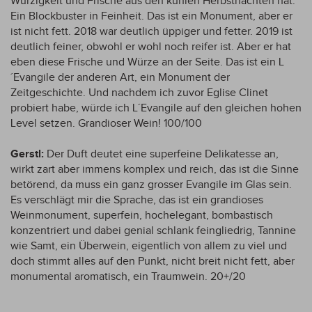
Würzigkeit und Frische aus den kühlen Herbstnächten hat.
Ein Blockbuster in Feinheit. Das ist ein Monument, aber er
ist nicht fett. 2018 war deutlich üppiger und fetter. 2019 ist
deutlich feiner, obwohl er wohl noch reifer ist. Aber er hat
eben diese Frische und Würze an der Seite. Das ist ein L
´Evangile der anderen Art, ein Monument der
Zeitgeschichte. Und nachdem ich zuvor Eglise Clinet
probiert habe, würde ich L´Evangile auf den gleichen hohen
Level setzen. Grandioser Wein! 100/100
Gerstl:
Der Duft deutet eine superfeine Delikatesse an,
wirkt zart aber immens komplex und reich, das ist die Sinne
betörend, da muss ein ganz grosser Evangile im Glas sein.
Es verschlägt mir die Sprache, das ist ein grandioses
Weinmonument, superfein, hochelegant, bombastisch
konzentriert und dabei genial schlank feingliedrig, Tannine
wie Samt, ein Überwein, eigentlich von allem zu viel und
doch stimmt alles auf den Punkt, nicht breit nicht fett, aber
monumental aromatisch, ein Traumwein. 20+/20