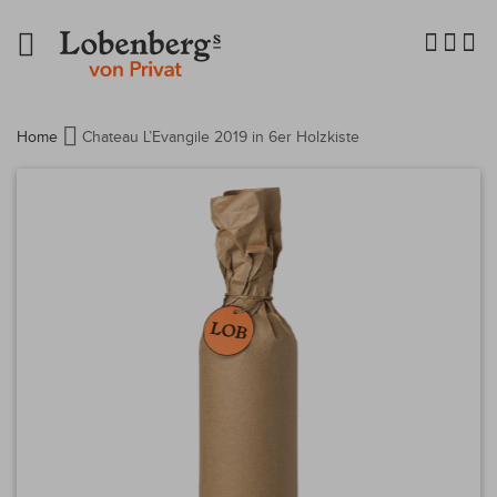
Navigation
umschalten
Home
Chateau L’Evangile 2019 in 6er Holzkiste
Zum
Ende
der
Bildergalerie
springen