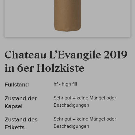
Zum
Anfang
Chateau L’Evangile 2019
der
Bildergalerie
in 6er Holzkiste
springen
Mehr
Füllstand
hf - high fill
Informationen
Zustand der
Sehr gut – keine Mängel oder
Beschädigungen
Kapsel
Zustand des
Sehr gut – keine Mängel oder
Beschädigungen
Etiketts