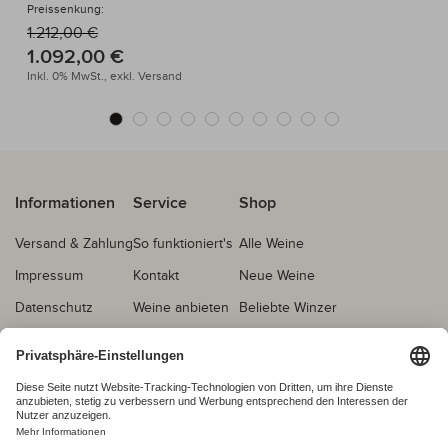
Preissenkung:
1.212,00 €
1.092,00 €
Inkl. 0% MwSt.,
exkl.
Versand
Informationen
Service
Shop
Versand & Zahlung
So funktioniert's
Alle Weine
Impressum
Kontakt
Neue Weine
Datenschutz
Weine anbieten
Beliebte Winzer
AGB
Echtheitsprüfung