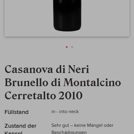
Zum
Anfang
Casanova di Neri
der
Bildergalerie
Brunello di Montalcino
springen
Cerretalto 2010
Mehr
Füllstand
in - into neck
Informationen
Zustand der
Sehr gut – keine Mängel oder
Beschädigungen
Kapsel