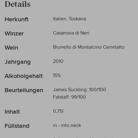
Details
Mehr
Herkunft
Italien, Toskana
Informationen
Winzer
Casanova di Neri
Wein
Brunello di Montalcino Cerretalto
Jahrgang
2010
Alkoholgehalt
15%
Beurteilungen
James Suckling: 100/100
Falstaff: 99/100
Inhalt
0,75l
Füllstand
in - into neck