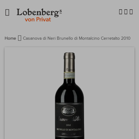
Navigation
umschalten
Home
Casanova di Neri Brunello di Montalcino Cerretalto 2010
Zum
Ende
der
Bildergalerie
springen