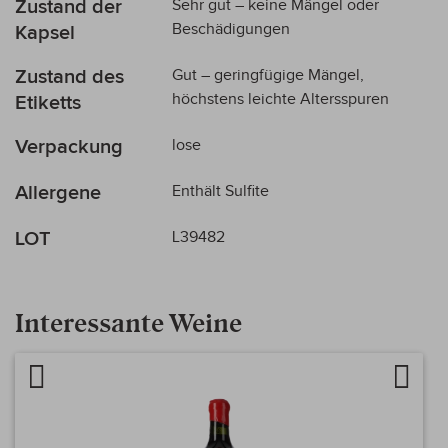
Zustand der
Sehr gut – keine Mängel oder
Beschädigungen
Kapsel
Zustand des
Gut – geringfügige Mängel,
höchstens leichte Altersspuren
Etiketts
Verpackung
lose
Allergene
Enthält Sulfite
LOT
L39482
Interessante Weine
Artikel vergleichen
Auf d