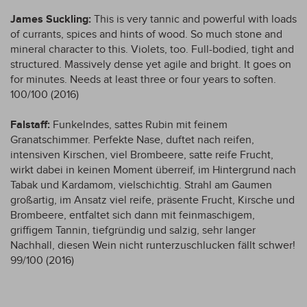
James Suckling:
This is very tannic and powerful with loads
of currants, spices and hints of wood. So much stone and
mineral character to this. Violets, too. Full-bodied, tight and
structured. Massively dense yet agile and bright. It goes on
for minutes. Needs at least three or four years to soften.
100/100 (2016)
Falstaff:
Funkelndes, sattes Rubin mit feinem
Granatschimmer. Perfekte Nase, duftet nach reifen,
intensiven Kirschen, viel Brombeere, satte reife Frucht,
wirkt dabei in keinen Moment überreif, im Hintergrund nach
Tabak und Kardamom, vielschichtig. Strahl am Gaumen
großartig, im Ansatz viel reife, präsente Frucht, Kirsche und
Brombeere, entfaltet sich dann mit feinmaschigem,
griffigem Tannin, tiefgründig und salzig, sehr langer
Nachhall, diesen Wein nicht runterzuschlucken fällt schwer!
99/100 (2016)