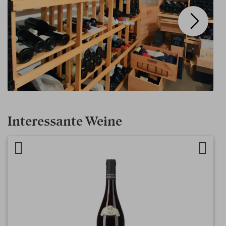
Interessante Weine
Artikel vergleichen
Auf d