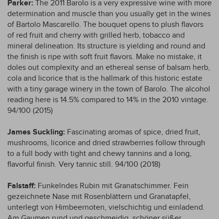
Parker:
The 2011 Barolo is a very expressive wine with more
determination and muscle than you usually get in the wines
of Bartolo Mascarello. The bouquet opens to plush flavors
of red fruit and cherry with grilled herb, tobacco and
mineral delineation. Its structure is yielding and round and
the finish is ripe with soft fruit flavors. Make no mistake, it
doles out complexity and an ethereal sense of balsam herb,
cola and licorice that is the hallmark of this historic estate
with a tiny garage winery in the town of Barolo. The alcohol
reading here is 14.5% compared to 14% in the 2010 vintage.
94/100 (2015)
James Suckling:
Fascinating aromas of spice, dried fruit,
mushrooms, licorice and dried strawberries follow through
to a full body with tight and chewy tannins and a long,
flavorful finish. Very tannic still. 94/100 (2018)
Falstaff:
Funkelndes Rubin mit Granatschimmer. Fein
gezeichnete Nase mit Rosenblättern und Granatapfel,
unterlegt von Himbeernoten, vielschichtig und einladend.
Am Gaumen rund und geschmeidig, schöner süßer