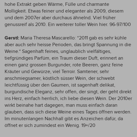
hohe Extrakt geben Wärme, Fülle und charmante
Molligkeit. Etwas feiner und eleganter als 2009, diesem
und dem 2007er aber durchaus ähnelnd. Viel früher
genussreif als 2010. Ein weiterer toller Wein hier. 96-97/100
Gerstl:
Maria Theresa Mascarello: “2011 gab es sehr kühle
aber auch sehr heisse Perioden, das bringt Spannung in die
Weine.“ Sagenhaft feines, unglaublich vielfältiges,
tiefgründiges Parfüm, ein Traum dieser Duft, erinnert an
einen ganz grossen Burgunder, rote Beeren, ganz feine
Kräuter und Gewürze, viel Terroir. Samtener, sehr
anschmiegsamer, köstlich süsser Wein, der schwebt
leichtfüssig über den Gaumen, ist sagenhaft delikat,
burgundische Eleganz, sehr offen, der singt, der geht direkt
ins Herz, einfach herrlich, ich liebe diesen Wein. Der 2010er
wirkt beinahe hart dagegen, man muss einfach daran
glauben, dass sich diese Weine eines Tages öffnen werden.
Im minutenlangen Nachhall gibt es Anzeichen dafür, da
öffnet er sich zumindest ein Wenig. 19+/20