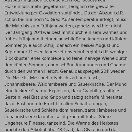
Ausbau im großen gebrauchten Holz, sodass kein
Holzeinfluss mehr gegeben ist, lediglich die gewollte
Entwicklung per Oxydation stattfindet. Da der Abzug i.d.R.
schon bei nur noch 10 Grad Außentemperatur erfolgt, muss
die Malo bis zum Frühjahr warten, geheizt wird hier nicht.
Der Jahrgang 2011 war bestimmt durch ein sehr warmes und
frühes Frühjahr mit einem anschließend langen und kühlen
Sommer (wie auch 2013), danach ein heißer August und
September. Dieser Jahreszeitenverlauf ergibt i.d.R. weniger
Blockbuster, eher komplexe und feine, nervige Weine durch
den kühlen Sommer, dann schöne Rundungen und Charme
durch den warmen Herbst. Genau das spiegelt 2011 wieder.
Die Nase ist Mascarello-typisch zart und frisch,
Johannisbeere, Waldhimbeere und Sauerkirsche. Der Mund
eine leckere Charme-Explosion, dazu Graphit, granitiges
Gestein, viel Biss und Gripp und salzig scharfe Mineralität
dazu. Fast nur rote Frucht in allen Schattierungen,
Sauerkirsche und Schlehe dominieren, zarte Himbeere und
Johannisbeere darunter, seidig zart mit hoher Säure.
Ungeheure Finesse, tänzelnd. Die Wärme des Herbstes
brachte den Alkohol über 13 Grad, das Glyzerin und der