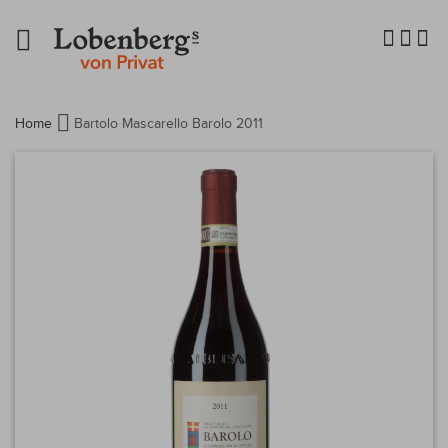
Navigation
umschalten
Home
Bartolo Mascarello Barolo 2011
Zum
Ende
der
Bildergalerie
springen