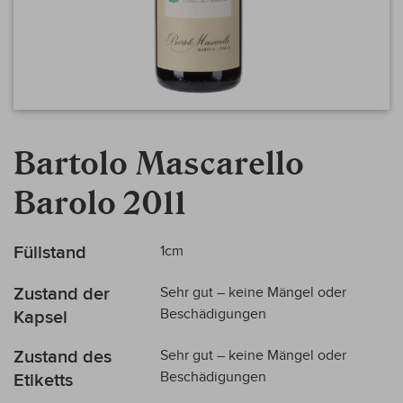
Zum
Anfang
Bartolo Mascarello
der
Bildergalerie
Barolo 2011
springen
Mehr
Füllstand
1cm
Informationen
Zustand der
Sehr gut – keine Mängel oder
Beschädigungen
Kapsel
Zustand des
Sehr gut – keine Mängel oder
Beschädigungen
Etiketts