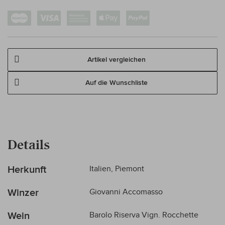
Artikel vergleichen
Auf die Wunschliste
Details
Mehr
Herkunft
Italien, Piemont
Informationen
Winzer
Giovanni Accomasso
Wein
Barolo Riserva Vign. Rocchette