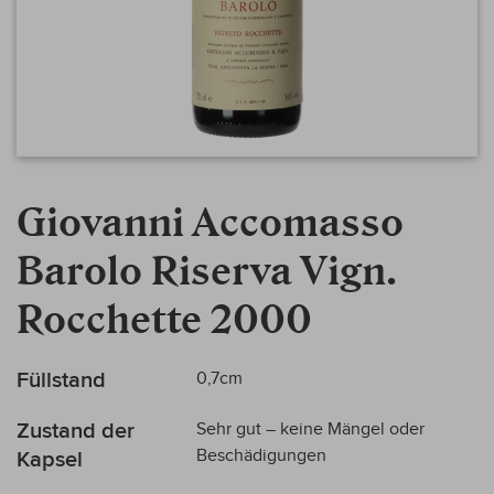
Zum
Anfang
Giovanni Accomasso
der
Bildergalerie
Barolo Riserva Vign.
springen
Rocchette 2000
Mehr
Füllstand
0,7cm
Informationen
Zustand der
Sehr gut – keine Mängel oder
Beschädigungen
Kapsel