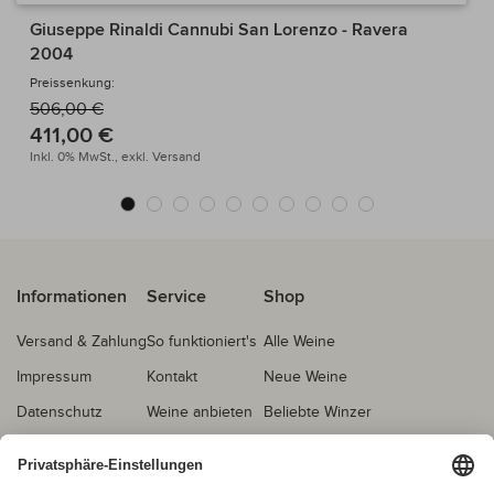
Giuseppe Rinaldi Cannubi San Lorenzo - Ravera
2004
Preissenkung:
506,00 €
411,00 €
Inkl. 0% MwSt.,
exkl.
Versand
Informationen
Service
Shop
Versand & Zahlung
So funktioniert's
Alle Weine
Impressum
Kontakt
Neue Weine
Datenschutz
Weine anbieten
Beliebte Winzer
AGB
Echtheitsprüfung