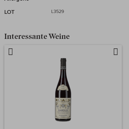
LOT
L3529
Interessante Weine
Artikel vergleichen
Auf d