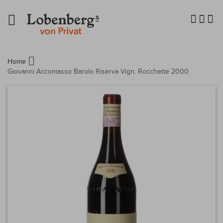
Navigation
umschalten
Home
Giovanni Accomasso Barolo Riserva Vign. Rocchette 2000
Zum
Ende
der
Bildergalerie
springen