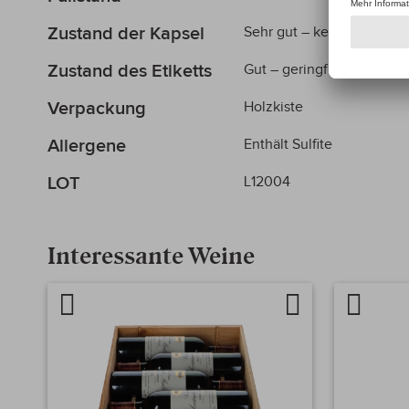
Zustand der Kapsel
Sehr gut – keine Mängel
Zustand des Etiketts
Gut – geringfügige Mänge
Verpackung
Holzkiste
Allergene
Enthält Sulfite
LOT
L12004
Interessante Weine
Artikel
Auf
Artikel
vergleichen
die
verglei
Wunschliste