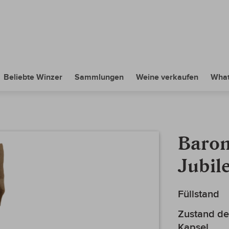
Beliebte Winzer
Sammlungen
Weine verkaufen
What
Baron
Jubil
Mehr
Füllstand
Informationen
Zustand de
Kapsel