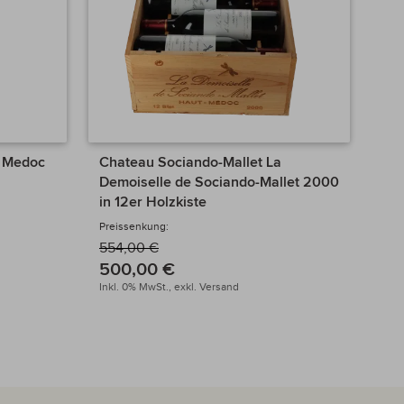
 Medoc
Chateau Sociando-Mallet La
Cha
Demoiselle de Sociando-Mallet 2000
Mag
in 12er Holzkiste
Prei
Preissenkung:
78
71
554,00 €
500,00 €
Inkl
Inkl. 0% MwSt.,
exkl.
Versand