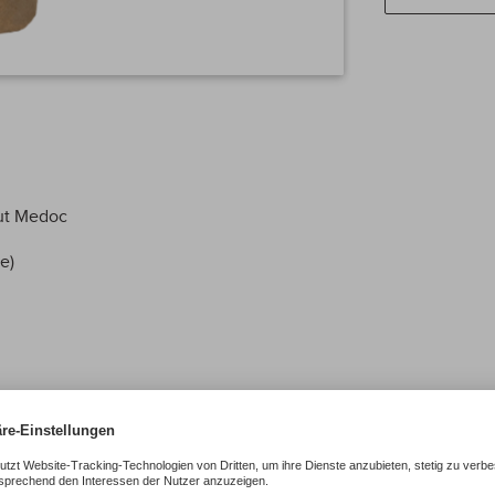
aut Medoc
e)