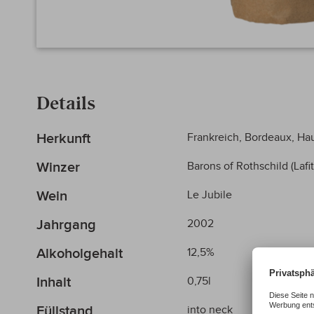
Zum
Anfang
der
Details
Bildergalerie
springen
Mehr
Herkunft
Frankreich, Bordeaux, H
Informationen
Winzer
Barons of Rothschild (Lafit
Wein
Le Jubile
Jahrgang
2002
Alkoholgehalt
12,5%
Inhalt
0,75l
Füllstand
into neck