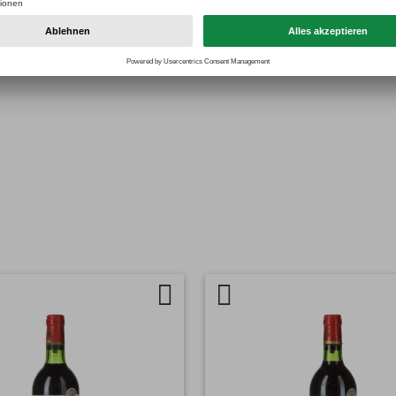
 oder Beschädigungen
l, höchstens leichte Altersspuren
Auf
Artikel
chen
die
vergleichen
Wunschliste