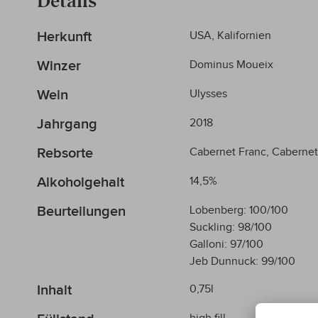
Mehr
Herkunft
USA, Kalifornien
Informationen
Winzer
Dominus Moueix
Wein
Ulysses
Jahrgang
2018
Rebsorte
Cabernet Franc, Cabernet
Alkoholgehalt
14,5%
Beurteilungen
Lobenberg: 100/100
Suckling: 98/100
Galloni: 97/100
Jeb Dunnuck: 99/100
Inhalt
0,75l