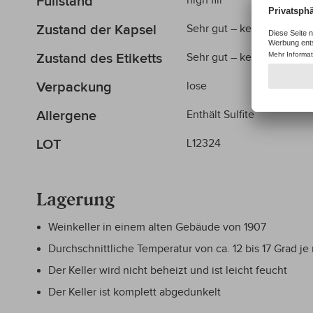
Füllstand
high fill
Zustand der Kapsel
Sehr gut – keine Mängel
Zustand des Etiketts
Sehr gut – keine Mängel
Verpackung
lose
Allergene
Enthält Sulfite
LOT
L12324
Lagerung
Weinkeller in einem alten Gebäude von 1907
Durchschnittliche Temperatur von ca. 12 bis 17 Grad je
Der Keller wird nicht beheizt und ist leicht feucht
Der Keller ist komplett abgedunkelt