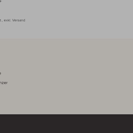
g:
.,
exkl.
Versand
e
nzer