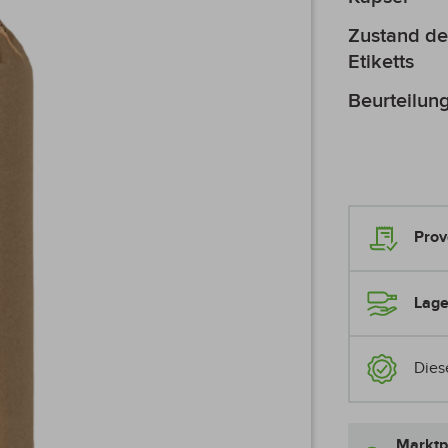
Zustand de
Etiketts
Beurteilun
Prov
Lage
Dies
Marktp