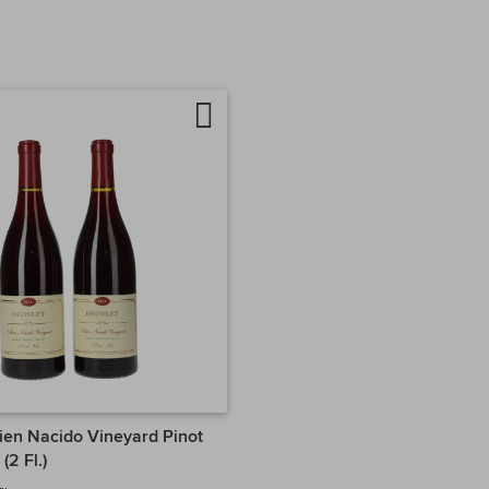
Auf
chen
die
Wunschliste
ien Nacido Vineyard Pinot
(2 Fl.)