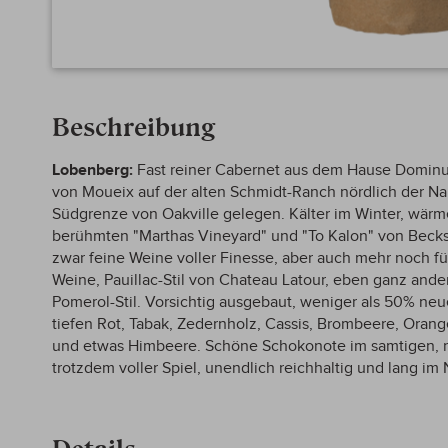
Zum
Anfang
Beschreibung
der
Bildergalerie
springen
Lobenberg:
Fast reiner Cabernet aus dem Hause Dominus
von Moueix auf der alten Schmidt-Ranch nördlich der 
Südgrenze von Oakville gelegen. Kälter im Winter, wär
berühmten "Marthas Vineyard" und "To Kalon" von Becksto
zwar feine Weine voller Finesse, aber auch mehr noch für
Weine, Pauillac-Stil von Chateau Latour, eben ganz ander
Pomerol-Stil. Vorsichtig ausgebaut, weniger als 50% neue
tiefen Rot, Tabak, Zedernholz, Cassis, Brombeere, Orange
und etwas Himbeere. Schöne Schokonote im samtigen, re
trotzdem voller Spiel, unendlich reichhaltig und lang im
Details