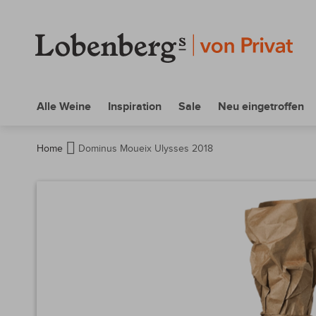
Alle Weine
Inspiration
Sale
Neu eingetroffen
Home
Dominus Moueix Ulysses 2018
Zum
Ende
der
Bildergalerie
springen