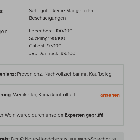
s
Sehr gut – keine Mängel oder
Beschädigungen
gen
Lobenberg: 100/100
Suckling: 98/100
Galloni: 97/100
Jeb Dunnuck: 99/100
enienz:
Provenienz: Nachvollziehbar mit Kaufbeleg
rung:
Weinkeller, Klima kontrolliert
ansehen
er Wein wurde durch unseren
Experten geprüft!
reis:
Der Ø Netto-Handelspreis laut Wine-Searcher ist