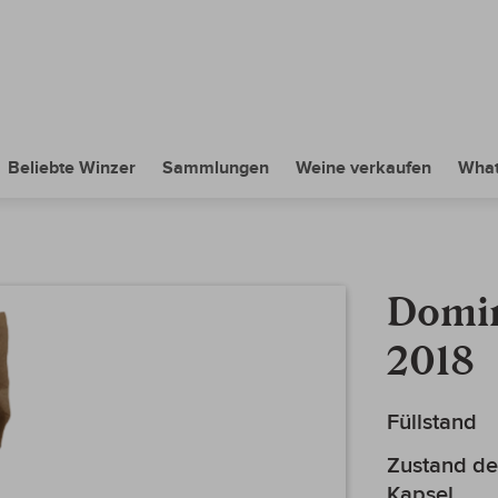
Beliebte Winzer
Sammlungen
Weine verkaufen
What
Domin
2018
Mehr
Füllstand
Informationen
Zustand de
Kapsel