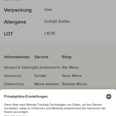
Verpackung
lose
Allergene
Enthält Sulfite
LOT
L1079
Informationen
Service
Shop
Versand & Zahlung
So funktioniert's
Alle Weine
Impressum
Kontakt
Neue Weine
Datenschutz
Weine anbieten
Beliebte Winzer
AGB
Echtheitsprüfung