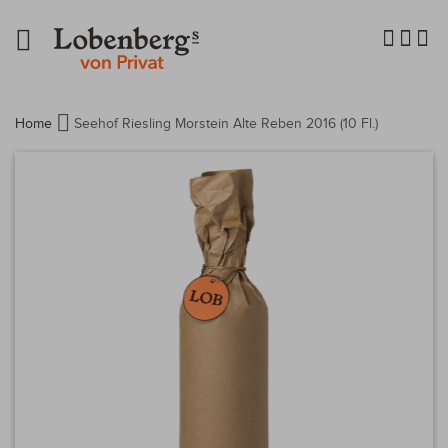
Navigation
umschalten
Home
Seehof Riesling Morstein Alte Reben 2016 (10 Fl.)
Zum
Ende
der
Bildergalerie
springen