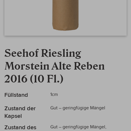
Zum
Anfang
Seehof Riesling
der
Bildergalerie
Morstein Alte Reben
springen
2016 (10 Fl.)
Mehr
Füllstand
1cm
Informationen
Zustand der
Gut – geringfügige Mängel
Kapsel
Zustand des
Gut – geringfügige Mängel,