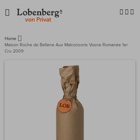
Navigation
umschalten
Home
Maison Roche de Bellene Aux Malconsorts Vosne Romanée 1er
Cru 2009
Zum
Ende
der
Bildergalerie
springen