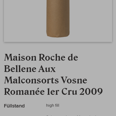
Zum
Anfang
Maison Roche de
der
Bildergalerie
Bellene Aux
springen
Malconsorts Vosne
Romanée 1er Cru 2009
Mehr
Füllstand
high fill
Informationen