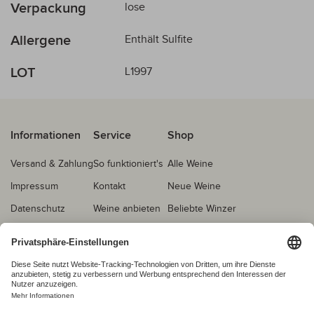
Verpackung
lose
Allergene
Enthält Sulfite
LOT
L1997
Informationen
Service
Shop
Versand & Zahlung
So funktioniert's
Alle Weine
Impressum
Kontakt
Neue Weine
Datenschutz
Weine anbieten
Beliebte Winzer
AGB
Echtheitsprüfung