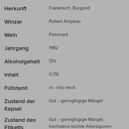
Mehr
Herkunft
Frankreich, Burgund
Informationen
Winzer
Robert Ampeau
Wein
Pommard
Jahrgang
1982
Alkoholgehalt
13%
Inhalt
0,75l
Füllstand
in - into neck
Zustand der
Gut – geringfügige Mängel
Kapsel
Zustand des
Gut – geringfügige Mängel,
höchstens leichte Altersspuren
Etiketts