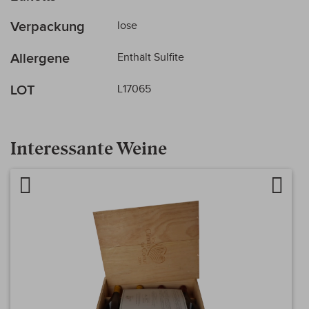
Verpackung
lose
Allergene
Enthält Sulfite
LOT
L17065
Interessante Weine
Artikel vergleichen
Auf d