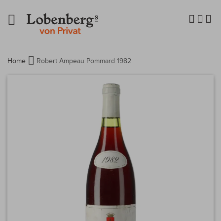
Navigation
umschalten
Home
Robert Ampeau Pommard 1982
Zum
Ende
der
Bildergalerie
springen