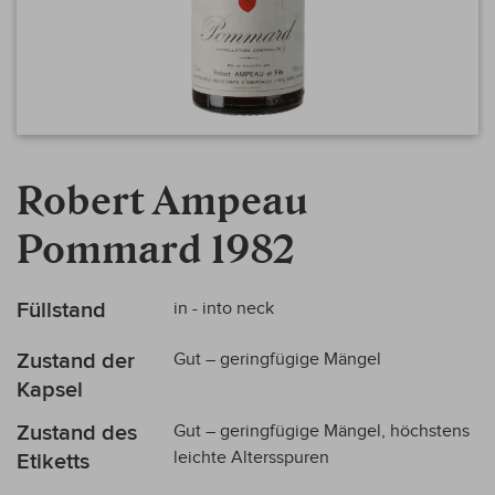
Zum
Anfang
Robert Ampeau
der
Bildergalerie
Pommard 1982
springen
Mehr
Füllstand
in - into neck
Informationen
Zustand der
Gut – geringfügige Mängel
Kapsel
Zustand des
Gut – geringfügige Mängel, höchstens
leichte Altersspuren
Etiketts