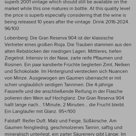
superb 2001 vintage which should still be available on the
market while this one matures in bottle. At this quality level
the price is superb especially considering that the wine is
being released 10 years after the vintage. Drink 2016-2024.
96/100
Lobenberg: Die Gran Reserva 904 ist der klassische
Vertreter eines großen Rioja. Die Trauben stammen aus den
alten Rebstöcken der niedrigen Lagen. Mittleres, tiefen
Ziegelrot. Intensiv in der Nase, zarte reife Pflaumen und
Rosinen. Ein paar kandierte Früchte begleiten Zimt, Nelken
und Schokolade. Im Hintergrund verstecken sich Nuancen
von Minze. Ausgewogen am Gaumen überrascht er mit
schier unglaublich seidigen Tanninen. Die 4-jährige
Fassreife und die anschließende Reifung in der Flasche
polieren den Wein auf Hochglanz. Die Gran Reserva 904
hallt lange nach… 1 Minute, 2 Minuten… die Frucht bleibt.
Ein Langläufer mit Glanz. 95+/100
Falstaff: Reifer Duft. Malz und Feige, Süßkirsche. Am
Gaumen feingliedrig, geschmolzenes Tannin, saftig und
mineralisch unterlegt, ein zarter Säurenerv gibt Länge. Im