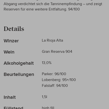
Abgang verdichtet sich die Tanninempfindung – und zeigt
Reserven für eine weitere Entfaltung. 94/100
Details
Mehr
Winzer
La Rioja Alta
Informationen
Wein
Gran Reserva 904
Alkoholgehalt
13,0%
Beurteilungen
Parker: 96/100
Lobenberg: 95+/100
Falstaff: 94/100
Inhalt
1,5l
Füllstand
high fill