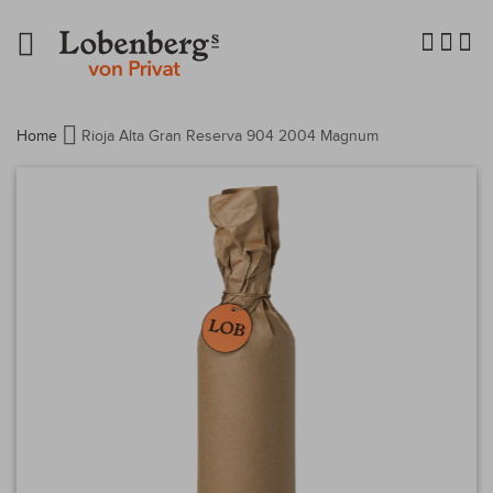
Navigation
umschalten
Home
Rioja Alta Gran Reserva 904 2004 Magnum
Zum
Ende
der
Bildergalerie
springen