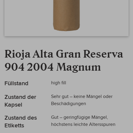
Zum
Anfang
Rioja Alta Gran Reserva
der
Bildergalerie
904 2004 Magnum
springen
Mehr
Füllstand
high fill
Informationen
Zustand der
Sehr gut – keine Mängel oder
Beschädigungen
Kapsel
Zustand des
Gut – geringfügige Mängel,
höchstens leichte Altersspuren
Etiketts