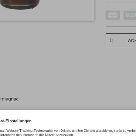
Arti
Armagnac