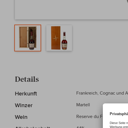
Zum
Anfang
der
Details
Bildergalerie
springen
Mehr
Herkunft
Frankreich, Cognac und 
Informationen
Winzer
Martell
Wein
Reserve du Fondateur