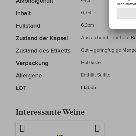
Alkoholgehalt
44%
Inhalt
0,75l
Füllstand
6,3cm
Zustand der Kapsel
Ausreichend – mittlere 
Zustand des Etiketts
Gut – geringfügige Mänge
Verpackung
Holzkiste
Allergene
Enthält Sulfite
LOT
L13665
Interessante Weine
Artikel
Auf
vergleichen
die