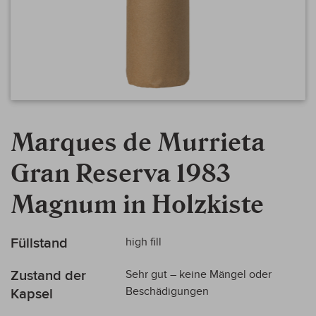
Zum
Anfang
Marques de Murrieta
der
Bildergalerie
Gran Reserva 1983
springen
Magnum in Holzkiste
Mehr
Füllstand
high fill
Informationen
Zustand der
Sehr gut – keine Mängel oder
Beschädigungen
Kapsel