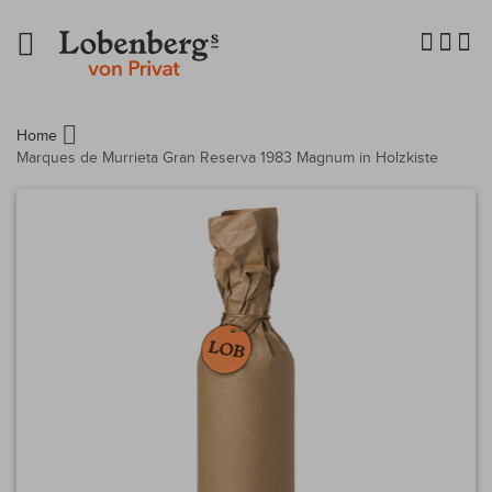
Navigation
umschalten
Home
Marques de Murrieta Gran Reserva 1983 Magnum in Holzkiste
Zum
Ende
der
Bildergalerie
springen