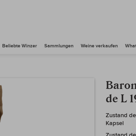
Beliebte Winzer
Sammlungen
Weine verkaufen
What
Baron
de L 
Mehr
Zustand de
Informationen
Kapsel
Zustand de