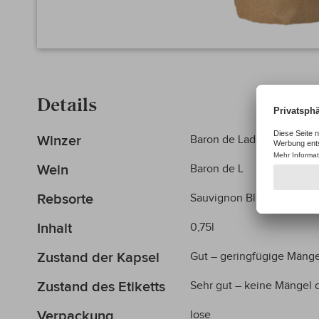
Zum
Anfang
der
Details
Bildergalerie
springen
Mehr
Winzer
Baron de Ladoucette
Informationen
Wein
Baron de L
Rebsorte
Sauvignon Blanc 100%
Inhalt
0,75l
Zustand der Kapsel
Gut – geringfügige Mänge
Zustand des Etiketts
Sehr gut – keine Mängel
Verpackung
lose