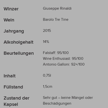
Mehr
Winzer
Giuseppe Rinaldi
Informationen
Wein
Barolo Tre Tine
Jahrgang
2015
Alkoholgehalt
14%
Beurteilungen
Falstaff: 95/100
Wine Enthusiast: 95/100
Antonio Galloni: 92+/100
Inhalt
0,75l
Füllstand
1,5cm
Zustand der
Sehr gut – keine Mängel oder
Beschädigungen
Kapsel