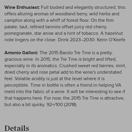
Wine Enthusiast:
Full bodied and elegantly structured, this
offers alluring aromas of woodland berry, wild herbs and
camphor along with a whiff of forest floor. On the firm
palate, taut, refined tannins offset juicy red cherry,
pomegranate, star anise and a hint of tobacco. A hazelnut
note lingers on the close. Drink 2023–2030. Kerin O’Keefe
Antonio Galloni:
The 2015 Barolo Tre Tine is a pretty,
gracious wine. In 2015, the Tre Tine is bright and lifted,
especially in its aromatics. Crushed sweet red berries, mint,
dried cherry and rose petal add to the wine's understated
feel. Volatile acidity is just at the level where it is
perceptible. Time in bottle is often a friend in helping VA
meld into the fabric of a wine. It will be interesting to see if
that happens here. For now, the 2015 Tre Tine is attractive,
but also a bit quirky. 92+/100 (2018)
Details