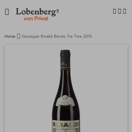
Navigation
umschalten
Home
Giuseppe Rinaldi Barolo Tre Tine 2015
Zum
Ende
der
Bildergalerie
springen