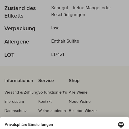
Zustand des
Sehr gut – keine Mängel oder
Beschädigungen
Etiketts
Verpackung
lose
Allergene
Enthält Sulfite
LOT
L17421
Informationen
Service
Shop
Versand & Zahlung
So funktioniert's
Alle Weine
Impressum
Kontakt
Neue Weine
Datenschutz
Weine anbieten
Beliebte Winzer
AGB
Echtheitsprüfung