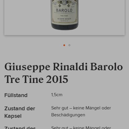
Zum
Anfang
Giuseppe Rinaldi Barolo
der
Bildergalerie
Tre Tine 2015
springen
Mehr
Füllstand
1,5cm
Informationen
Zustand der
Sehr gut – keine Mängel oder
Beschädigungen
Kapsel
Zustand des
Sehr gut – keine Mängel oder