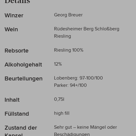
Details
Mehr
Winzer
Georg Breuer
Informationen
Wein
Rüdesheimer Berg Schloßberg
Riesling
Rebsorte
Riesling 100%
Alkoholgehalt
12%
Beurteilungen
Lobenberg: 97-100/100
Parker: 94+/100
Inhalt
0,75l
Füllstand
high fill
Zustand der
Sehr gut – keine Mängel oder
Beschädigungen
Kapsel