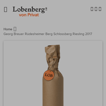
Navigation
umschalten
Home
Georg Breuer Rüdesheimer Berg Schlossberg Riesling 2017
Zum
Ende
der
Bildergalerie
springen