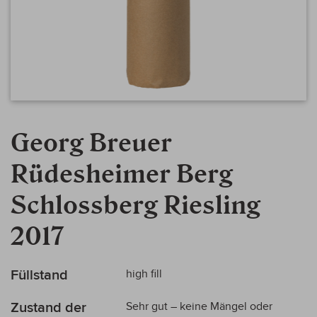
Zum
Anfang
Georg Breuer
der
Bildergalerie
Rüdesheimer Berg
springen
Schlossberg Riesling
2017
Mehr
Füllstand
high fill
Informationen
Zustand der
Sehr gut – keine Mängel oder