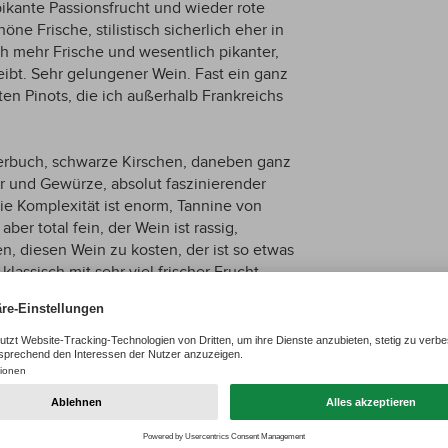
kante Passionsfrucht und wieder rote
öne Frische, stilistisch sicherlich eher in
ch mehr Frische und wesentlich pikanter,
ibt. Sehr gelungener Wein. Fast ein ganz
ten Pinots, die ich außerhalb Frankreichs
lderbuch, schwarze Kirschen, daneben ganz
r und Gewürze, absolut faszinierender
die Komplexität ist enorm, Tannine von
ber total fein, der Wein ist rassig,
, diesen Wein zu kosten, der ist so etwas
klassisch mit sehr viel frischer Frucht,
er kann Pinot nicht sein. 20/20
aft