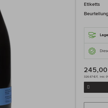
Etiketts
Beurteilun
Lage
Dies
245,00
326.67 €/ℓ,
Inkl. 