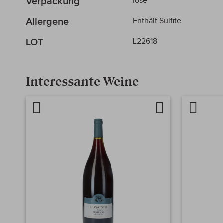
Verpackung
lose
Allergene
Enthält Sulfite
LOT
L22618
Interessante Weine
Artikel
Auf
Artikel
vergleichen
die
verglei
Wunschliste