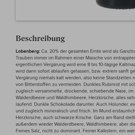
Zum
Anfang
Beschreibung
der
Bildergalerie
springen
Lobenberg:
Ca. 20% der gesamten Ernte wird als Ganztr
Trauben immer im Rahmen einer Maische von entrappten
eigentlichen Vergärung wird eine 8 bis 10-tägige Kaltma
wird dann sofort ablaufen gelassen, bzw. extrem sanft ge
Vergärung niemals kalt werden, also keine Standzeiten 
von Bitterstoffen zu vermeiden. Dunkles Rubinrot mit s
zugleich versammelte, drückende, schiebende Nase, im S
Walderdbeere und Waldhimbeere, Herzkirsche, alles sehr 
laufend. Dunkle Schokolade darunter. Auch Holunder, ei
und zugleich mineralisch und frisch. Im Mund erstaunlich
Herzkirsche, auch schwarze Kirsche. Ganz am Rand stellt
außerdem wieder Walderdbeere, Waldhimbeere, aber di
Feines Salz, nicht zu dominant. Feiner Kalkstein, ein 