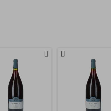
Auf
Artikel
chen
die
vergleichen
Wunschliste