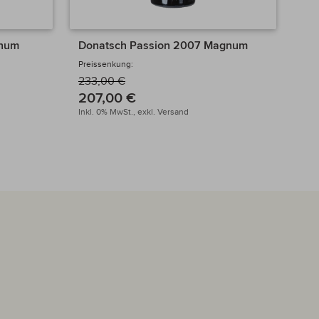
gnum
Donatsch Passion 2007 Magnum
Gan
24
Preissenkung:
233,00 €
Inkl
207,00 €
Inkl. 0% MwSt.,
exkl.
Versand