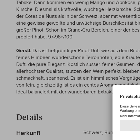
Tabake. Dann kommen ein wenig Mango und Aprikose, pi
Kirsche. Diesmal als kraftvolle, wuchtige Herzkirsche. Sch
der Cotes de Nuits als in der Schweiz, aber mit wesentli
eine gewisse gewollte und urwüchsige Burschikosität ble
großer Pinot. Schon im Grand-Cru Bereich, einer der bes
probiert habe. 97-98+/100
Gerstl:
Das ist tiefgründiger Pinot-Duft wie aus dem Bi
feines Himbeer, wunderschöne Terroirnoten, edle Kräute
Duft, die pure Eleganz. Köstlich süsser, feiner Gaumen, 
allerhöchster Qualität, stützen den Wein perfekt, bleiben a
schmackhaft, spannend. Es ist ein himmlisches Vergnügen
von fein, gleichzeitig ist es ein echtes Aromenspektakel, 
ideal balanciert mit der wunderbaren Extraktsüsse, schön
Details
Mehr
Herkunft
Schweiz, Bündner Herrsch
Informationen