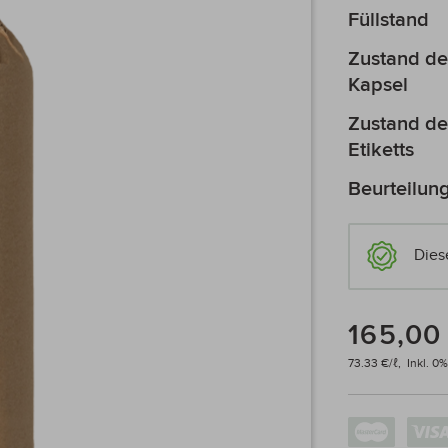
Mehr
Füllstand
Informationen
Zustand de
Kapsel
Zustand de
Etiketts
Beurteilun
Dies
165,00
73.33 €/ℓ,
Inkl. 0