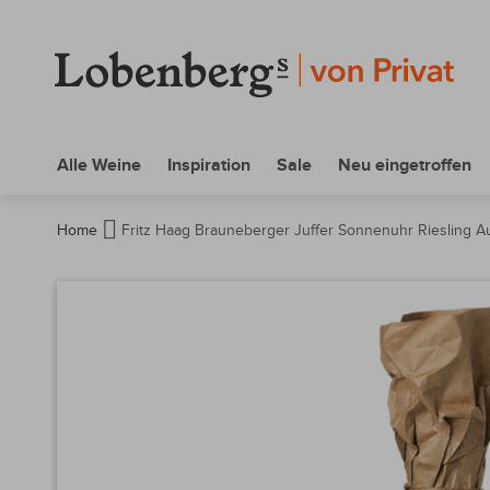
Alle Weine
Inspiration
Sale
Neu eingetroffen
Home
Fritz Haag Brauneberger Juffer Sonnenuhr Riesling Au
Zum
Ende
der
Bildergalerie
springen