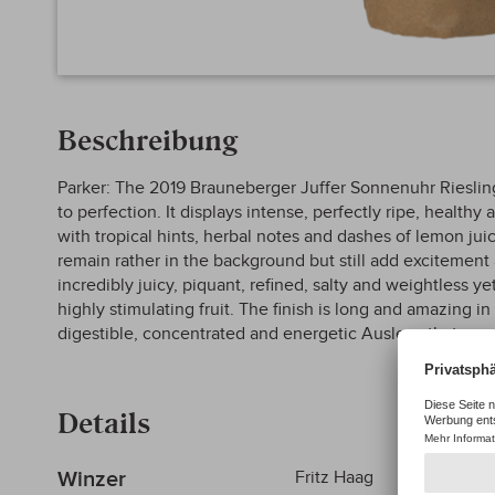
Zum
Anfang
Beschreibung
der
Bildergalerie
springen
Parker: The 2019 Brauneberger Juffer Sonnenuhr Riesling
to perfection. It displays intense, perfectly ripe, healthy 
with tropical hints, herbal notes and dashes of lemon jui
remain rather in the background but still add excitement a
incredibly juicy, piquant, refined, salty and weightless y
highly stimulating fruit. The finish is long and amazing in
digestible, concentrated and energetic Auslese that com
Details
Mehr
Winzer
Fritz Haag
Informationen