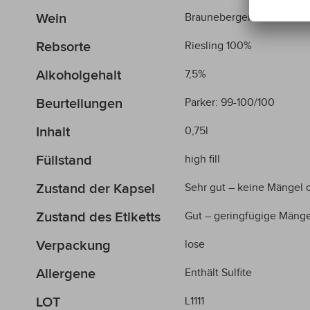
Wein
Brauneberger Juffer Sonn
Rebsorte
Riesling 100%
Alkoholgehalt
7,5%
Beurteilungen
Parker: 99-100/100
Inhalt
0,75l
Füllstand
high fill
Zustand der Kapsel
Sehr gut – keine Mängel
Zustand des Etiketts
Gut – geringfügige Mänge
Verpackung
lose
Allergene
Enthält Sulfite
LOT
L1111