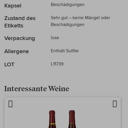
Beschädigungen
Kapsel
Zustand des
Sehr gut – keine Mängel oder
Beschädigungen
Etiketts
Verpackung
lose
Allergene
Enthält Sulfite
LOT
L11739
Interessante Weine
Artikel vergleichen
Auf d