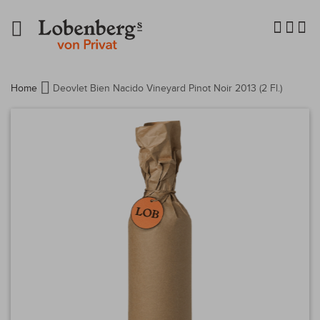
Navigation
umschalten
Home
Deovlet Bien Nacido Vineyard Pinot Noir 2013 (2 Fl.)
Zum
Ende
der
Bildergalerie
springen