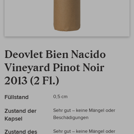
Zum
Anfang
Deovlet Bien Nacido
der
Bildergalerie
Vineyard Pinot Noir
springen
2013 (2 Fl.)
Mehr
Füllstand
0,5 cm
Informationen
Zustand der
Sehr gut – keine Mängel oder
Beschädigungen
Kapsel
Zustand des
Sehr gut – keine Mängel oder