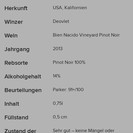
Mehr
Herkunft
USA, Kalifornien
Informationen
Winzer
Deovlet
Wein
Bien Nacido Vineyard Pinot Noir
Jahrgang
2013
Rebsorte
Pinot Noir 100%
Alkoholgehalt
14%
Beurteilungen
Parker: 91+/100
Inhalt
0,75l
Füllstand
0,5 cm
Zustand der
Sehr gut – keine Mängel oder