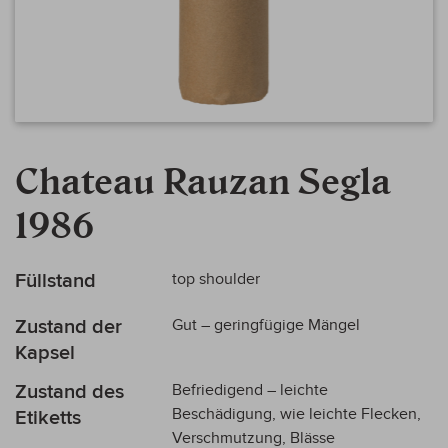
Zum
Anfang
Chateau Rauzan Segla
der
Bildergalerie
1986
springen
Mehr
Füllstand
top shoulder
Informationen
Zustand der
Gut – geringfügige Mängel
Kapsel
Zustand des
Befriedigend – leichte
Beschädigung, wie leichte Flecken,
Etiketts
Verschmutzung, Blässe