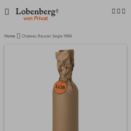
Navigation
umschalten
Home
Chateau Rauzan Segla 1986
Zum
Ende
der
Bildergalerie
springen