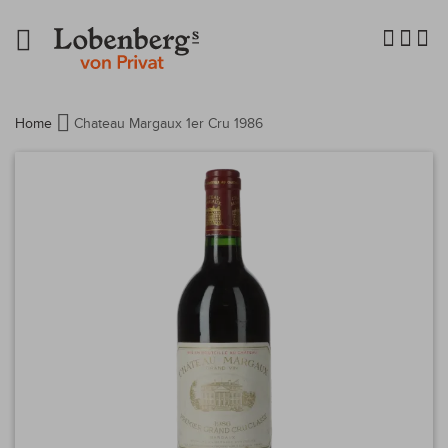
Navigation
umschalten
Home
Chateau Margaux 1er Cru 1986
Zum
Ende
der
Bildergalerie
springen