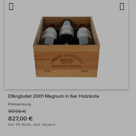
Artikel vergleichen
Auf d
D'Angludet 2001 Magnum in 6er Holzkiste
Preissenkung:
917,00 €
827,00 €
Inkl. 0% MwSt.,
exkl.
Versand