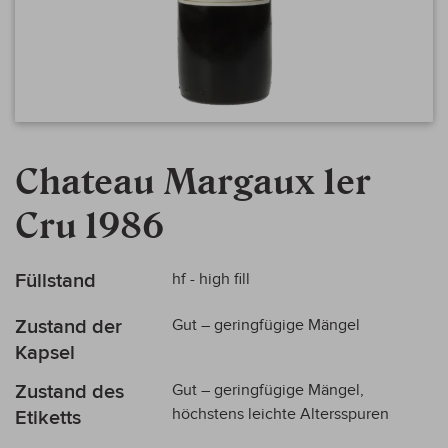
Zum
Anfang
Chateau Margaux 1er
der
Bildergalerie
Cru 1986
springen
Mehr
Füllstand
hf - high fill
Informationen
Zustand der
Gut – geringfügige Mängel
Kapsel
Zustand des
Gut – geringfügige Mängel,
höchstens leichte Altersspuren
Etiketts