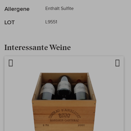
Allergene
Enthält Sulfite
LOT
L9551
Interessante Weine
Artikel vergleichen
Auf d