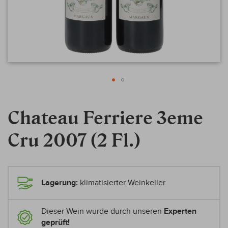
Zum
Anfang
Chateau Ferriere 3eme
der
Bildergalerie
Cru 2007 (2 Fl.)
springen
Lagerung:
klimatisierter Weinkeller
Dieser Wein wurde durch unseren
Experten
geprüft!