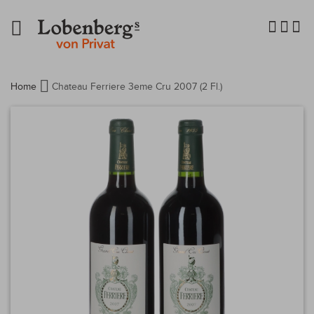
Navigation
umschalten
Home
Chateau Ferriere 3eme Cru 2007 (2 Fl.)
Zum
Ende
der
Bildergalerie
springen