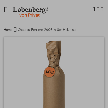
Navigation
umschalten
Home
Chateau Ferriere 2006 in 6er Holzkiste
Zum
Ende
der
Bildergalerie
springen