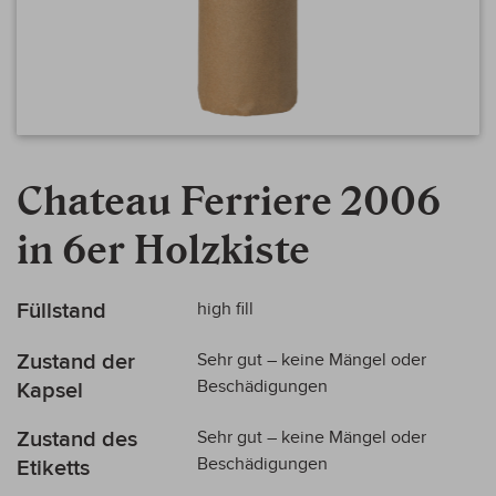
Zum
Anfang
Chateau Ferriere 2006
der
Bildergalerie
in 6er Holzkiste
springen
Mehr
Füllstand
high fill
Informationen
Zustand der
Sehr gut – keine Mängel oder
Beschädigungen
Kapsel
Zustand des
Sehr gut – keine Mängel oder
Beschädigungen
Etiketts