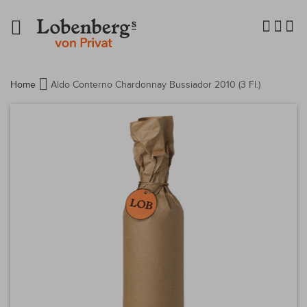
Navigation
umschalten
Home
Aldo Conterno Chardonnay Bussiador 2010 (3 Fl.)
Zum
Ende
der
Bildergalerie
springen