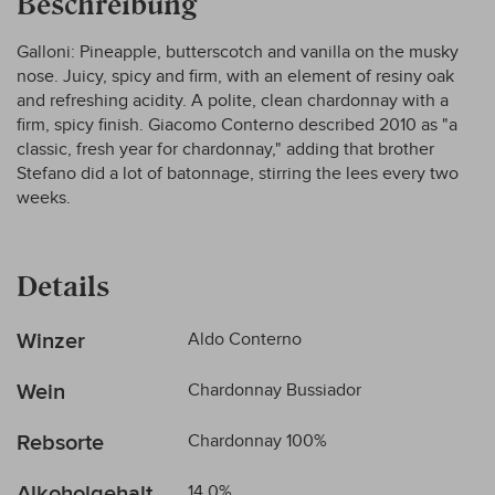
Beschreibung
Galloni: Pineapple, butterscotch and vanilla on the musky
nose. Juicy, spicy and firm, with an element of resiny oak
and refreshing acidity. A polite, clean chardonnay with a
firm, spicy finish. Giacomo Conterno described 2010 as "a
classic, fresh year for chardonnay," adding that brother
Stefano did a lot of batonnage, stirring the lees every two
weeks.
Details
Mehr
Winzer
Aldo Conterno
Informationen
Wein
Chardonnay Bussiador
Rebsorte
Chardonnay 100%
Alkoholgehalt
14,0%