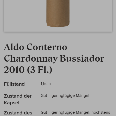
Zum
Anfang
Aldo Conterno
der
Bildergalerie
Chardonnay Bussiador
springen
2010 (3 Fl.)
Mehr
Füllstand
1,5cm
Informationen
Zustand der
Gut – geringfügige Mängel
Kapsel
Zustand des
Gut – geringfügige Mängel, höchstens